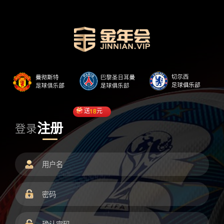
送
18
元
注册
登录