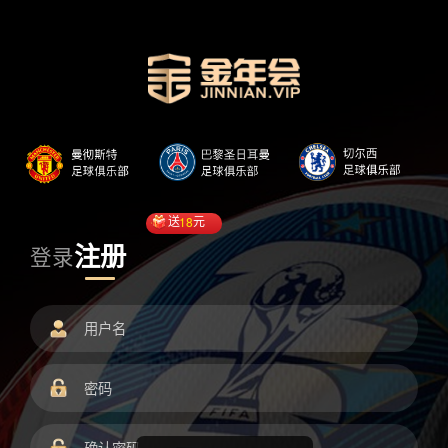
送
18
元
注册
登录