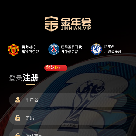
送
18
元
注册
登录