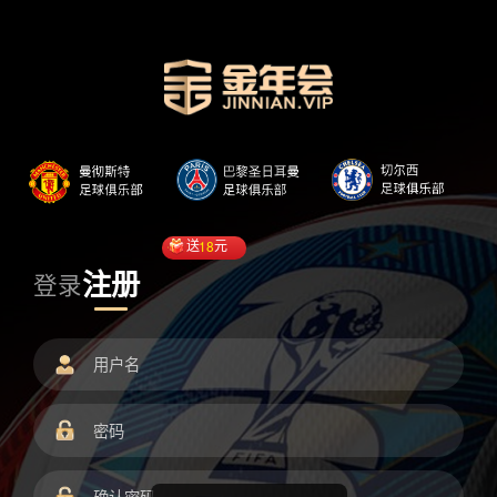
送
18
元
注册
登录