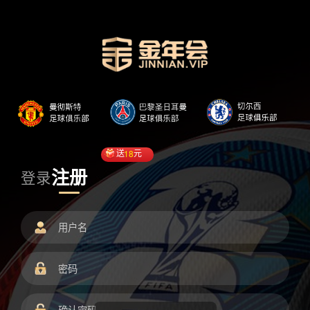
送
18
元
注册
登录