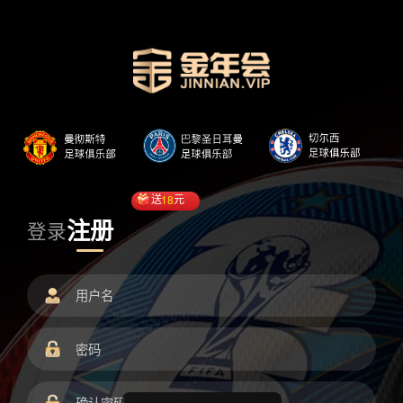
送
18
元
注册
登录