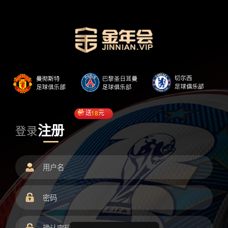
送
18
元
注册
登录