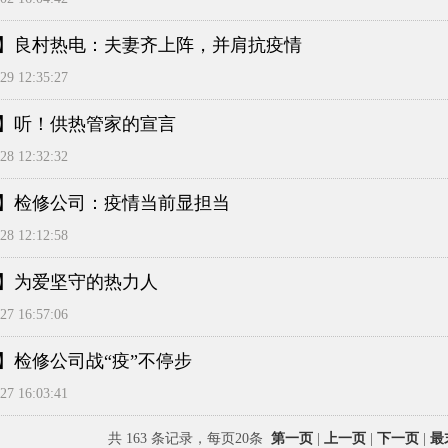
】良村热电：夫妻齐上阵，并肩抗疫情
9 12:35:27
】听！供热管家的宣言
8 12:32:32
】检修公司：疫情当前显担当
8 12:12:58
】为爱坚守的热力人
7 16:57:06
】检修公司战“疫”不停步
7 16:03:41
共 163 条记录，每页20条
第一页
|
上一页
|
下一页
|
最