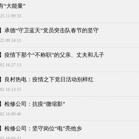
有“大能量”
5 11:09:33
】承德“守卫蓝天”党员突击队春节的坚守
5 09:14:11
】疫情下那个“不称职”的父亲、丈夫和儿子
2 16:27:13
】良村热电：疫情之下党日活动别样红
2 16:13:15
】检修公司：抗疫“微缩影”
2 16:09:46
】检修公司：坚守岗位“电”亮他乡
2 16:04:42