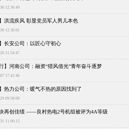
0 12:36:49
】洪流疾风 彰显党员军人男儿本色
0 12:30:01
】长安公司：以匠心守初心
0 11:54:47
行】河南公司：融资“猎风借光”青年奋斗逐梦
7 17:42:46
】热力公司：暖气不热的原因找到了
9 09:58:00
块再创佳绩 ——良村热电2号机组被评为4A等级
1 11:00:15